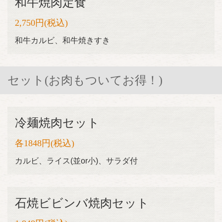
和牛焼肉定食
2,750円
(税込)
和牛カルビ、和牛焼きすき
セット(お肉もついてお得！)
この店舗情報をシェアする
冷麺焼肉セット
ランチ | 焼肉ほむら家大仙店
秋田県大仙市戸地谷川前252-1
各1848円(税込)
https://homurayadaisenten.owst.jp/lunches
カルビ、ライス(並or小)、サラダ付
お店情報をコピー
石焼ビビンバ焼肉セット